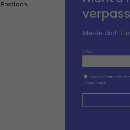
n Postfach
verpass
Melde dich fü
Email
Wenn Du fortfährst, er
einverstanden.