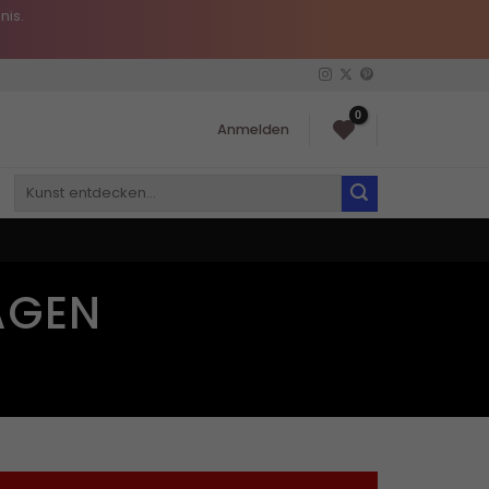
nis.
0
Anmelden
Suchen
nach:
AGEN