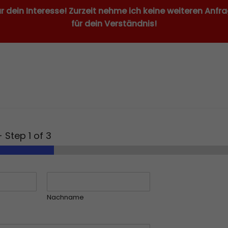
ür dein Interesse! Zurzeit nehme ich keine weiteren Anfr
für dein Verständnis!
-
Step
1
of 3
Nachname