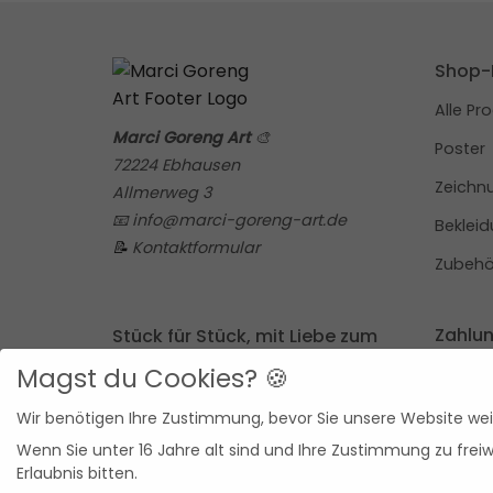
Shop-
Alle Pr
Marci Goreng Art
🎨
Poster
72224 Ebhausen
Zeichn
Allmerweg 3
📧 info@marci-goreng-art.de
Beklei
📝
Kontaktformular
Zubehö
Zahlu
Stück für Stück, mit Liebe zum
Detail.
Magst du Cookies? 🍪
Gutscheine gelten nur für interne Produkte und
nicht für Produkte von externen Anbietern.
Wir benötigen Ihre Zustimmung, bevor Sie unsere Website we
Alle Preise ohne Mehrwertsteuer gemäß den
Regelungen für Kleinunternehmer nach §19 UStG.
Wenn Sie unter 16 Jahre alt sind und Ihre Zustimmung zu fre
Erlaubnis bitten.