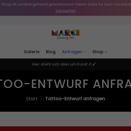
 Shop ist vorübergehend geschlossen! Vielen Dank für Dein Verständ
Verwerfen
Galerie
Blog
Anfragen
Shop
Hier dreht sich alles um Kunst 🎨🖌️
TOO-ENTWURF ANFR
Start
/
Tattoo-Entwurf anfragen