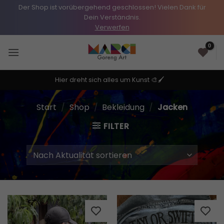
Der Shop ist vorübergehend geschlossen! Vielen Dank für
Dein Verständnis.
Verwerfen
Zum
0
Inhalt
springen
Hier dreht sich alles um Kunst 🎨🖌️
Start
/
Shop
/
Bekleidung
/
Jacken
FILTER