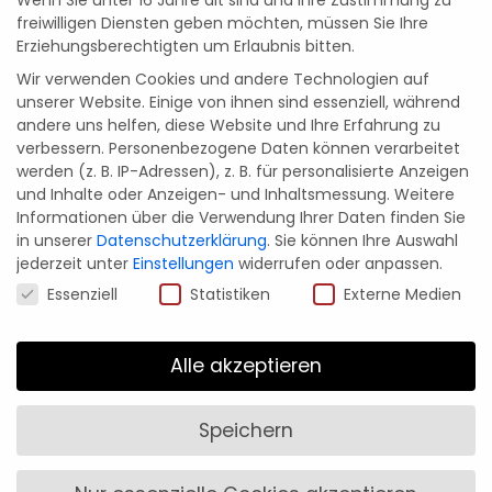
Wenn Sie unter 16 Jahre alt sind und Ihre Zustimmung zu
Transfer
on
freiwilligen Diensten geben möchten, müssen Sie Ihre
Erziehungsberechtigten um Erlaubnis bitten.
Pickup
Sichere Bezahlung
durch SSL-
Verschlüsselung & Schutz
Wir verwenden Cookies und andere Technologien auf
Deiner persönlichen Daten.
unserer Website. Einige von ihnen sind essenziell, während
andere uns helfen, diese Website und Ihre Erfahrung zu
verbessern.
Personenbezogene Daten können verarbeitet
werden (z. B. IP-Adressen), z. B. für personalisierte Anzeigen
und Inhalte oder Anzeigen- und Inhaltsmessung.
Weitere
Informationen über die Verwendung Ihrer Daten finden Sie
in unserer
Datenschutzerklärung
.
Sie können Ihre Auswahl
jederzeit unter
Einstellungen
widerrufen oder anpassen.
Magst du Cookies? 🍪
Essenziell
Statistiken
Externe Medien
Alle akzeptieren
Speichern