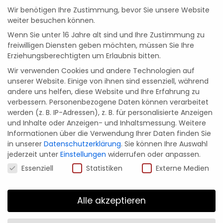
Wir benötigen Ihre Zustimmung, bevor Sie unsere Website
Zahlungsarten
Sicher einkaufen
weiter besuchen können.
PayPal
Bank
Cash
Wenn Sie unter 16 Jahre alt sind und Ihre Zustimmung zu
Transfer
on
freiwilligen Diensten geben möchten, müssen Sie Ihre
Erziehungsberechtigten um Erlaubnis bitten.
Pickup
Sichere Bezahlung
durch SSL-
Verschlüsselung & Schutz
Wir verwenden Cookies und andere Technologien auf
Deiner persönlichen Daten.
unserer Website. Einige von ihnen sind essenziell, während
andere uns helfen, diese Website und Ihre Erfahrung zu
verbessern.
Personenbezogene Daten können verarbeitet
werden (z. B. IP-Adressen), z. B. für personalisierte Anzeigen
und Inhalte oder Anzeigen- und Inhaltsmessung.
Weitere
Informationen über die Verwendung Ihrer Daten finden Sie
in unserer
Datenschutzerklärung
.
Sie können Ihre Auswahl
jederzeit unter
Einstellungen
widerrufen oder anpassen.
Magst du Cookies? 🍪
Essenziell
Statistiken
Externe Medien
Alle akzeptieren