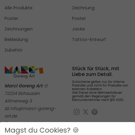
Alle Produkte
Zeichnung
Poster
Poster
Zeichnungen
Jacke
Bekleidung
Tattoo-Entwurf
Zubehör
Stück für Stück, mit
Liebe zum Detail.
Gutscheine gelten nur für interne
Marci Goreng Art
🎨
Produkte und nicht für Produkte von
externen Anbietern.
Alle Preise ohne Mehrwertsteuer
72224 Ebhausen
gemäß den Regelungen für
Kleinunternehmer nach §19 UStG.
Allmerweg 3
📧 info@marci-goreng-
art.de
📝
Kontaktformular
Magst du Cookies? 🍪