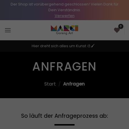
Der Shop ist vorübergehend geschlossen! Vielen Dank für
Dein Verständnis.
Verwerfen
Zum
0
Inhalt
springen
Hier dreht sich alles um Kunst 🎨🖌️
ANFRAGEN
Start
/
Anfragen
So läuft der Anfrageprozess ab: