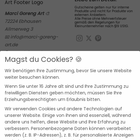
Gutscheine gelten nur für interne
Produkte und nicht für Produkte von
Marci Goreng Art
🎨
externen Anbietern.
Alle Preise ohne Mehrwertsteuer
72224 Ebhausen
gemäß den Regelungen für
Kleinunternehmer nach §19 UStG.
Allmerweg 3
📧 info@marci-goreng-
art.de
📝
Kontaktformular
Magst du Cookies? 🍪
Wir benötigen Ihre Zustimmung, bevor Sie unsere Website
Zahlungsarten
Sicher einkaufen
weiter besuchen können.
PayPal
Bank
Cash
Wenn Sie unter 16 Jahre alt sind und Ihre Zustimmung zu
Transfer
on
freiwilligen Diensten geben möchten, müssen Sie Ihre
Erziehungsberechtigten um Erlaubnis bitten.
Pickup
Sichere Bezahlung
durch SSL-
Verschlüsselung & Schutz
Wir verwenden Cookies und andere Technologien auf
Deiner persönlichen Daten.
unserer Website. Einige von ihnen sind essenziell, während
andere uns helfen, diese Website und Ihre Erfahrung zu
verbessern.
Personenbezogene Daten können verarbeitet
werden (z. B. IP-Adressen), z. B. für personalisierte Anzeigen