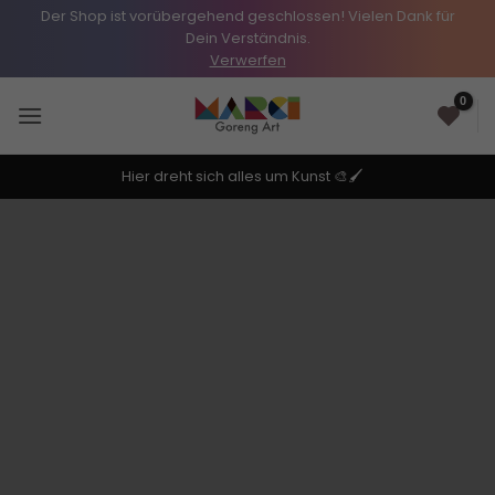
Der Shop ist vorübergehend geschlossen! Vielen Dank für
Dein Verständnis.
Verwerfen
Zum
0
Inhalt
springen
Hier dreht sich alles um Kunst 🎨🖌️